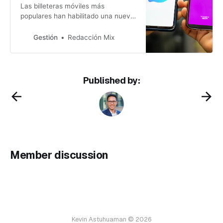
Las billeteras móviles más
populares han habilitado una nueva
opción que permite enviar y recibir
montos de dinero entre usuarios de
Gestión
Redacción Mix
ambos aplicativos. Sepa los
detalles.
Published by:
Member discussion
Kevin Astuhuaman © 2026