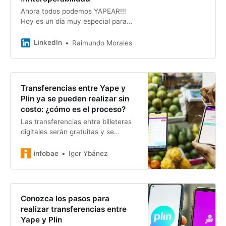
Ahora todos podemos YAPEAR!!!
Hoy es un día muy especial para
nosotros en Yape, en el que se
cumple un gran hito para el sistema
LinkedIn
Raimundo Morales
financiero y todo el país:…
Transferencias entre Yape y
Plin ya se pueden realizar sin
costo: ¿cómo es el proceso?
Las transferencias entre billeteras
digitales serán gratuitas y se
mantendrán los límites de montos
diarios. Usuarios podrán escoger en
infobae
Igor Ybánez
qué billetera desean recibir sus
pagos.
Conozca los pasos para
realizar transferencias entre
Yape y Plin