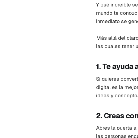
Y qué increíble s
mundo te conozca.
inmediato se gen
Más allá del clar
las cuales tener 
1. Te ayuda 
Si quieres conver
digital es la mej
ideas y conceptos
2. Creas co
Abres la puerta a
las personas enc