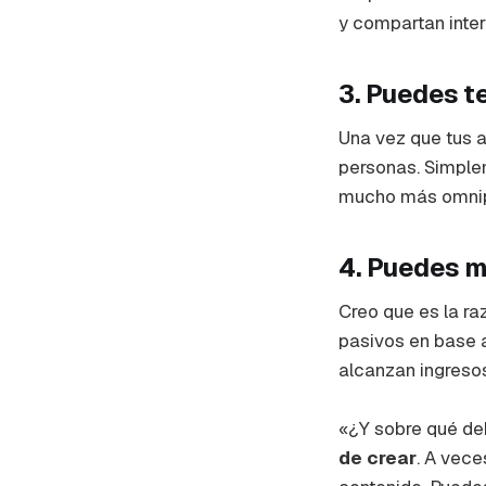
y compartan inte
3. Puedes t
Una vez que tus a
personas. Simplem
mucho más omnipr
4. Puedes m
Creo que es la r
pasivos en base a
alcanzan ingresos
«¿Y sobre qué deb
de crear
. A vece