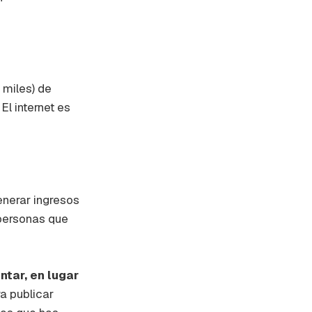
 miles) de
El internet es
enerar ingresos
 personas que
tar, en lugar
a publicar