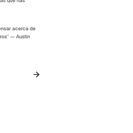
las que has
ensar acerca de
ros” — Austin