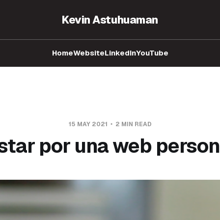
Kevin Astuhuaman
Home
Website
LinkedIn
YouTube
15 MAY 2021
2 MIN READ
tar por una web person